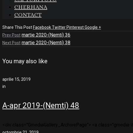
CHERHANA
CONTACT
Share This Post
Facebook
Twitter
Pinterest
Google +
martie 2020-(Nemti) 36
Prev Post
martie 2020-(Nemti) 38
Next Post
You may also like
aprilie 15, 2019
in
A-apr 2019-(Nemti) 48
<div class="GmediaGallery_ArchivePage"> <a class="gmedia-ite
octombrie 21, 2019