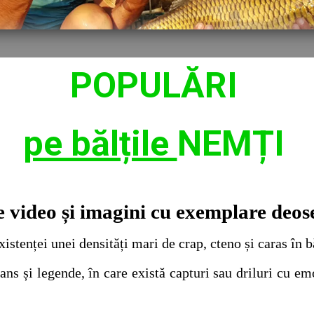
POPULĂRI
pe bălțile
NEMȚI
 video și imagini cu exemplare deos
unei densități mari de crap, cteno și caras în bă
i legende, în care există capturi sau driluri cu emoț