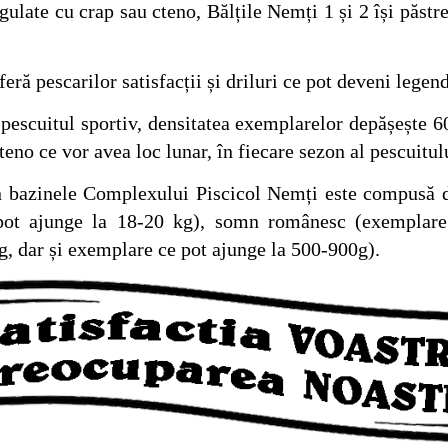
e cu crap sau cteno, Bălțile Nemți 1 și 2 își păstrea
escarilor satisfacții și driluri ce pot deveni legend
uitul sportiv, densitatea exemplarelor depășește 600-
cteno ce vor avea loc lunar, în fiecare
sezon al pescuitul
zinele Complexului Piscicol Nemți este compusă din
 pot ajunge la 18-20 kg), somn românesc (exemplare
g, dar și exemplare ce pot ajunge la 500-900g).