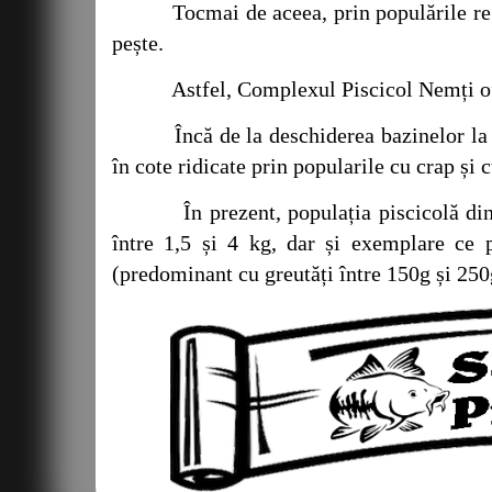
Tocmai de aceea, prin populările regulat
pește.
Astfel, Complexul Piscicol Nemți oferă p
Încă de la deschiderea bazinelor la pesc
în cote ridicate prin popularile cu crap și 
În prezent, populația piscicolă din ba
între 1,5 și 4 kg, dar și exemplare ce
(predominant cu greutăți între 150g și 250