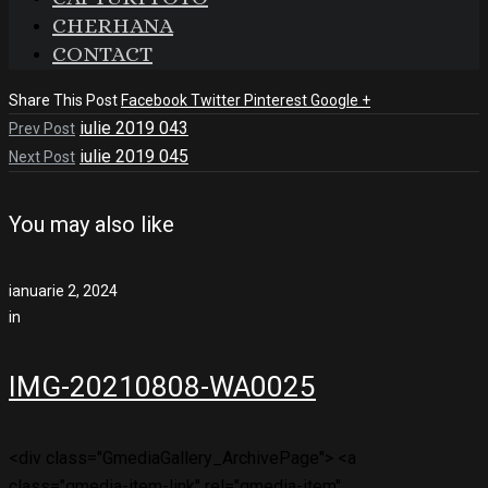
CHERHANA
CONTACT
Share This Post
Facebook
Twitter
Pinterest
Google +
iulie 2019 043
Prev Post
iulie 2019 045
Next Post
You may also like
ianuarie 2, 2024
in
IMG-20210808-WA0025
<div class="GmediaGallery_ArchivePage"> <a
class="gmedia-item-link" rel="gmedia-item"