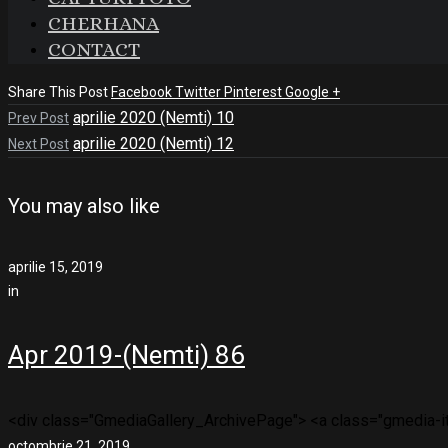
CHERHANA
CONTACT
Share This Post
Facebook
Twitter
Pinterest
Google +
aprilie 2020 (Nemti) 10
Prev Post
aprilie 2020 (Nemti) 12
Next Post
You may also like
aprilie 15, 2019
in
Apr 2019-(Nemti) 86
<div class="GmediaGallery_ArchivePage"> <a class="gmedia-ite
octombrie 21, 2019