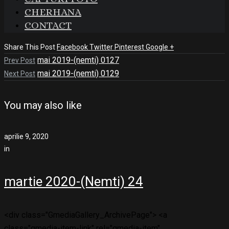
CHERHANA
CONTACT
Share This Post
Facebook
Twitter
Pinterest
Google +
mai 2019-(nemti) 0127
Prev Post
mai 2019-(nemti) 0129
Next Post
You may also like
aprilie 9, 2020
in
martie 2020-(Nemti) 24
<div class="GmediaGallery_ArchivePage"> <a
class="gmedia-item-link" rel="gmedia-item"