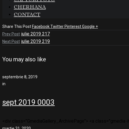
CHERHANA
CONTACT
Share This Post
Facebook
Twitter
Pinterest
Google +
iulie 2019 217
Prev Post
iulie 2019 219
Next Post
You may also like
septembrie 8, 2019
in
sept 2019 0003
<div class="GmediaGallery_ArchivePage"> <a class="gmedia-ite
martie 31, 2020