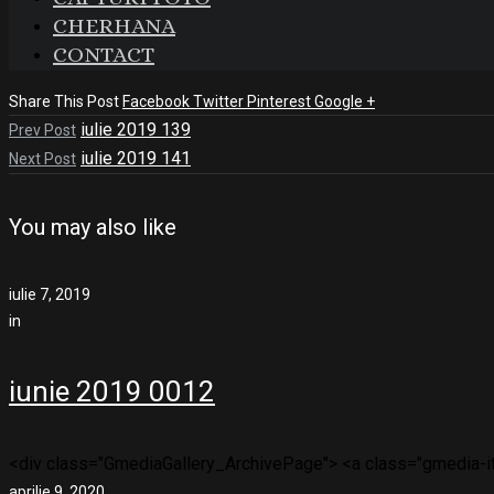
CHERHANA
CONTACT
Share This Post
Facebook
Twitter
Pinterest
Google +
iulie 2019 139
Prev Post
iulie 2019 141
Next Post
You may also like
iulie 7, 2019
in
iunie 2019 0012
<div class="GmediaGallery_ArchivePage"> <a class="gmedia-ite
aprilie 9, 2020