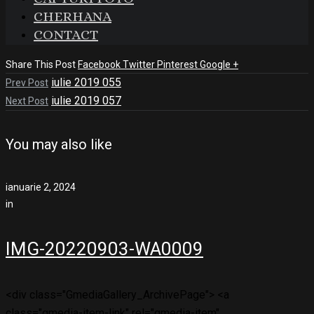
CHERHANA
CONTACT
Share This Post
Facebook
Twitter
Pinterest
Google +
iulie 2019 055
Prev Post
iulie 2019 057
Next Post
You may also like
ianuarie 2, 2024
in
IMG-20220903-WA0009
<div class="GmediaGallery_ArchivePage"> <a
class="gmedia-item-link" rel="gmedia-item"