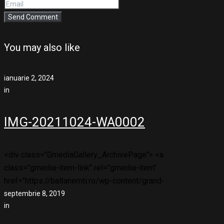
You may also like
ianuarie 2, 2024
in
IMG-20211024-WA0002
<div class="GmediaGallery_ArchivePage"> <a
class="gmedia-item-link" rel="gmedia-item"
href="https://baltanemti.ro/wp-content/grand-
septembrie 8, 2019
in